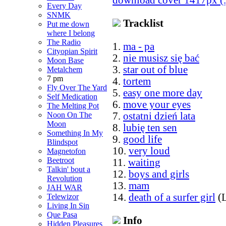
Every Day
SNMK
Tracklist
Put me down
where I belong
The Radio
1.
ma - pa
Cityopian Spirit
2.
nie musisz się bać
Moon Base
3.
star out of blue
Metalchem
7 pm
4.
tortem
Fly Over The Yard
5.
easy one more day
Self Medication
6.
move your eyes
The Melting Pot
7.
ostatni dzień lata
Noon On The
Moon
8.
lubię ten sen
Something In My
9.
good life
Blindspot
10.
very loud
Magnetofon
Beetroot
11.
waiting
Talkin' bout a
12.
boys and girls
Revolution
13.
mam
JAH WAR
14.
death of a surfer girl
(L
Telewizor
Living In Sin
Que Pasa
Info
Hidden Pleasures