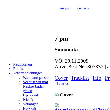
>>>
english
>>>
deutsch
7 pm
Soniamiki
VÖ: 20.11.2009
Neuigkeiten
Alive-Best.Nr.:
803332
|
a
Bands
Veröffentlichungen
Cover
|
Tracklist
|
Info
|
Pr
Was dann passiert
Schau'n wir mal
|
Links
Nackig baden
gehen
Cover
Upheaval
NiedA
Verlangen
Heißkalt
download cover 1417px (.