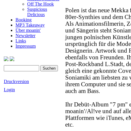
Off The Hook
Suspicious
Polen ist das neue Mekka 
Delicious
80er-Synthies und dem Ch
Booking
Als Animationsfilmerin, Z
MP3 Takeaway
und Sängerin steht Soniam
Über moanin'
Newsletter
jungen polnischen Künstle
Links
ursprünglich für die Mode
Impressum
Designerin. Artwork und
ebenfalls von Freunden. Ih
Post-Rockband L.Stadt, des
gleich eine gekonnte Cover
Soniamiki am liebsten zu v
Druckversion
ihrem Computer und sie s
Login
auch am Bass.
Ihr Debüt-Album "7 pm" er
moanin'/Al!ve und auf al
Plattformen wie iTunes, e
etc.